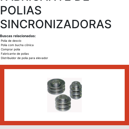
POLIAS
SINCRONIZADORAS
Buscas relacionadas:
Polia de desvio
Polia com bucha cônica
Comprar polia
Fabricante de polias
Distribuidor de polia para elevador