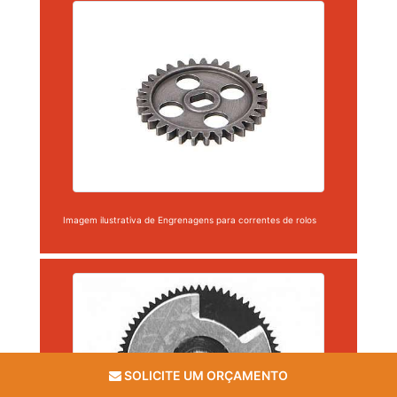
Imagem ilustrativa de Engrenagens para correntes de rolos
SOLICITE UM ORÇAMENTO