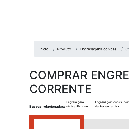
Início
Produto
Engrenagens cônicas
C
COMPRAR ENGRE
CORRENTE
Engrenagem
Engrenagem cônica co
Buscas relacionadas:
cônica 90 graus
dentes em espiral