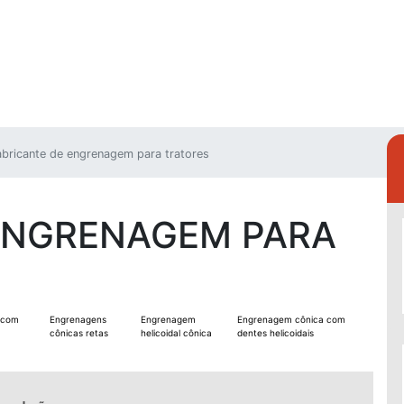
bricante de engrenagem para tratores
 ENGRENAGEM PARA
 com
Engrenagens
Engrenagem
Engrenagem cônica com
cônicas retas
helicoidal cônica
dentes helicoidais