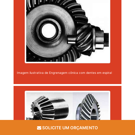
Imagem ilustrativa de Engrenagem cônica com dentes em espiral
SOLICITE UM ORÇAMENTO